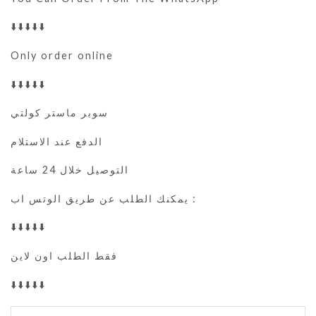
⬇️⬇️⬇️⬇️⬇️
Only order online
⬇️⬇️⬇️⬇️⬇️
سوبر ماستر كولتي
الدفع عند الاستلام
التوصيل خلال 24 ساعة
يمكنك الطلب عن طريق الوتس اب :
⬇️⬇️⬇️⬇️⬇️
فقط الطلب اون لاين
⬇️⬇️⬇️⬇️⬇️