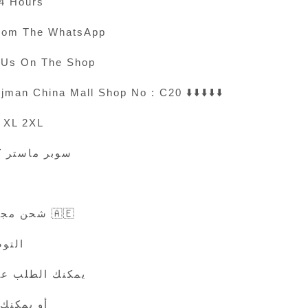
24 Hours
rom The WhatsApp
t Us On The Shop
jman China Mall Shop No : C20 ⬇️⬇️⬇️⬇️⬇️
S M L XL 2XL
سوبر ماستر ك
شحن مجاناً لجميع الإمارات 🇦🇪
التوصيل
يمكنك الطلب ع
أو يمكنك 