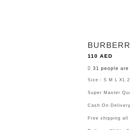
BURBER
110
AED
31 people are 
Size : S M L XL 
Super Master Qua
Cash On Deliver
Free shipping all