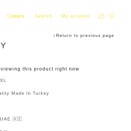
Contacts
Search
My account
Return to previous page
RY
viewing this product right now
2XL
lity Made In Turkey
y
 UAE 🇦🇪