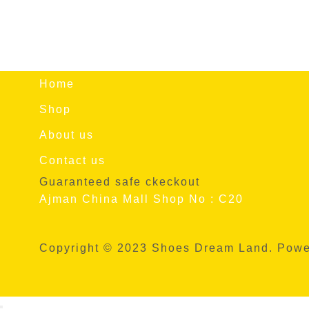
Home
Shop
About us
Contact us
Guaranteed safe ckeckout
Ajman China Mall Shop No : C20
Copyright © 2023 Shoes Dream Land. Pow