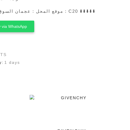
موقع المحل : عجمان السوق الصيني محل رقم : C20 ⬇️⬇️⬇️⬇️⬇️
 via WhatsApp
RTS
y:
1 days