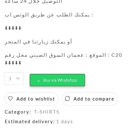
التوصيل خلال 24 ساعة
يمكنك الطلب عن طريق الوتس اب :
⬇️⬇️⬇️⬇️⬇️
أو يمكنك زيارتنا في المتجر
الموقع : عجمان السوق الصيني محل رقم : C20
⬇️⬇️⬇️⬇️⬇️
Buy via WhatsApp
Add to wishlist
Add to compare
Category:
T-SHIRTS
Estimated delivery:
1 days