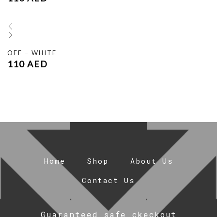
OFF – WHITE
110
AED
Home
Shop
About Us
Contact Us
Guaranteed safe ckeckout