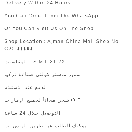
Delivery Within 24 Hours
You Can Order From The WhatsApp
Or You Can Visit Us On The Shop
Shop Location : Ajman China Mall Shop No :
C20 ⬇️⬇️⬇️⬇️⬇️
المقاسات : S M L XL 2XL
سوبر ماستر كولتي صناعة تركيا
الدفع عند الاستلام
شحن مجاناً لجميع الإمارات 🇦🇪
التوصيل خلال 24 ساعة
يمكنك الطلب عن طريق الوتس اب