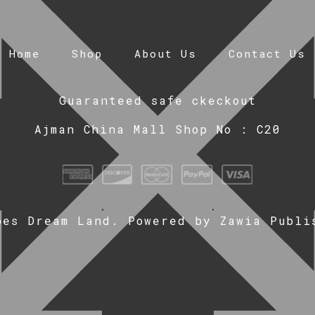
Home
Shop
About Us
Contact Us
Guaranteed safe ckeckout
Ajman China Mall Shop No : C20
oes Dream Land. Powered by
Zawia Publi