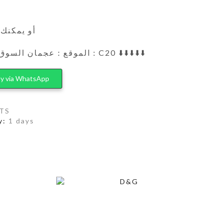
أو يمكنك 
الموقع : عجمان السوق الصيني محل رقم : C20 ⬇️⬇️⬇️⬇️⬇️
y via WhatsApp
TS
y:
1 days