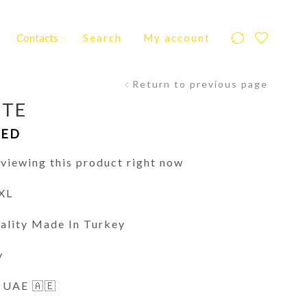
Contacts
Search
My account
Return to previous page
ITE
AED
viewing this product right now
2XL
ality Made In Turkey
y
l UAE 🇦🇪