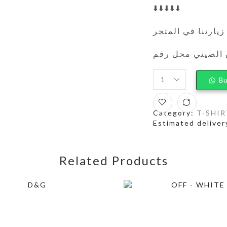
⬇️⬇️⬇️⬇️⬇️
زيارتنا في المتجر
Bu
Category:
T-SHIR
Estimated deliver
Related Products