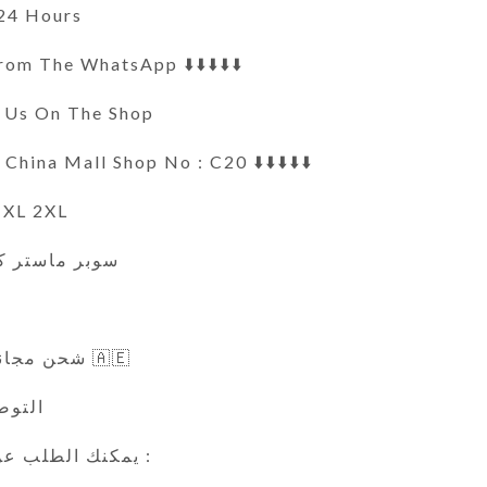
 24 Hours
om The WhatsApp ⬇️⬇️⬇️⬇️⬇️
t Us On The Shop
China Mall Shop No : C20 ⬇️⬇️⬇️⬇️⬇️
S M L XL 2XL
سوبر ماستر كو
شحن مجاني لجميع الإمارات 🇦🇪
التوصيل 
يمكنك الطلب عن طريق الوتس اب :