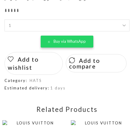
⬇️⬇️⬇️⬇️⬇️
Buy via WhatsApp
Add to
Add to
compare
wishlist
Category:
HATS
Estimated delivery:
1 days
Related Products