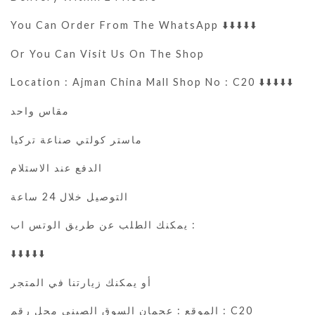
You Can Order From The WhatsApp ⬇️⬇️⬇️⬇️⬇️
Or You Can Visit Us On The Shop
Location : Ajman China Mall Shop No : C20 ⬇️⬇️⬇️⬇️⬇️
مقاس واحد
ماستر كولتي صناعة تركيا
الدفع عند الاستلام
التوصيل خلال 24 ساعة
يمكنك الطلب عن طريق الوتس اب :
⬇️⬇️⬇️⬇️⬇️
أو يمكنك زيارتنا في المتجر
الموقع : عجمان السوق الصيني محل رقم : C20