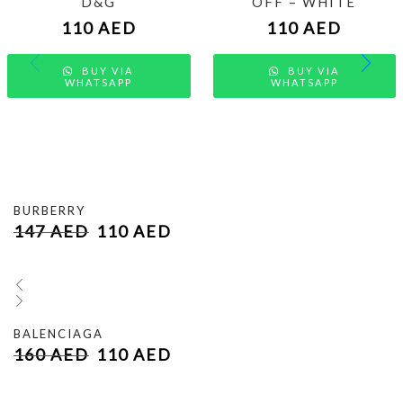
D&G
OFF – WHITE
110
AED
110
AED
BUY VIA
BUY VIA
WHATSAPP
WHATSAPP
BURBERRY
147
AED
110
AED
BALENCIAGA
160
AED
110
AED