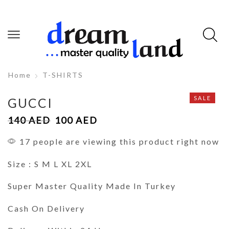
Home
T-SHIRTS
SALE
GUCCI
140
AED
100
AED
17 people are viewing this product right now
Size : S M L XL 2XL
Super Master Quality Made In Turkey
Cash On Delivery