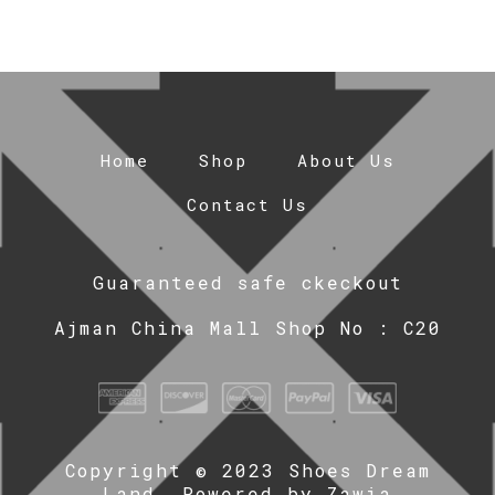
Home
Shop
About Us
Contact Us
Guaranteed safe ckeckout
Ajman China Mall Shop No : C20
Copyright © 2023 Shoes Dream
Land. Powered by
Zawia