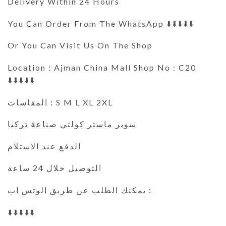
Delivery Within 24 Hours
You Can Order From The WhatsApp ⬇️⬇️⬇️⬇️⬇️
Or You Can Visit Us On The Shop
Location : Ajman China Mall Shop No : C20
⬇️⬇️⬇️⬇️⬇️
المقاسات : S M L XL 2XL
سوبر ماستر كولتي صناعة تركيا
الدفع عند الاستلام
التوصيل خلال 24 ساعة
يمكنك الطلب عن طريق الوتس اب :
⬇️⬇️⬇️⬇️⬇️