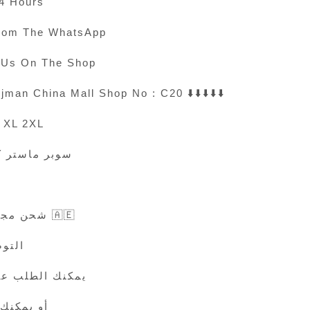
24 Hours
rom The WhatsApp
t Us On The Shop
jman China Mall Shop No : C20 ⬇️⬇️⬇️⬇️⬇️
S M L XL 2XL
سوبر ماستر ك
شحن مجاناً لجميع الإمارات 🇦🇪
التوصيل
يمكنك الطلب ع
أو يمكنك 