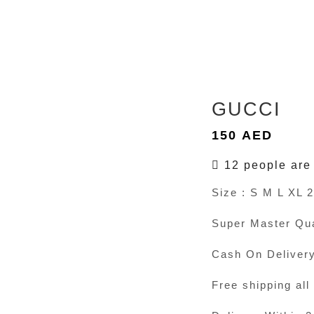
GUCCI
150
AED
12 people are 
Size : S M L XL 
Super Master Qua
Cash On Deliver
Free shipping all