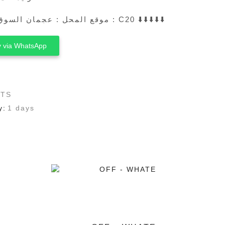
موقع المحل : عجمان السوق الصيني محل رقم : C20 ⬇️⬇️⬇️⬇️⬇️
 via WhatsApp
RTS
y:
1 days