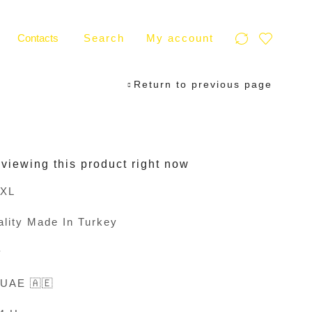
Contacts
Search
My account
Return to previous page
viewing this product right now
2XL
lity Made In Turkey
y
 UAE 🇦🇪