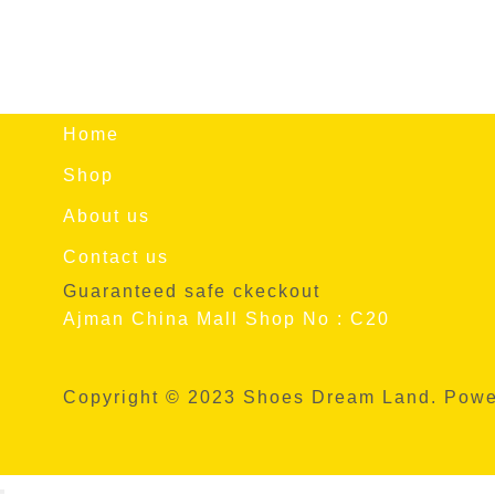
Home
Shop
About us
Contact us
Guaranteed safe ckeckout
Ajman China Mall Shop No : C20
Copyright © 2023 Shoes Dream Land. Pow