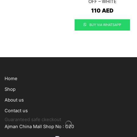
OFF – WHITE
110
AED
BUY VIA WHATSAPP
Home
Shop
About us
Contact us
Guaranteed safe ckeckout
Ajman China Mall Shop No : C20