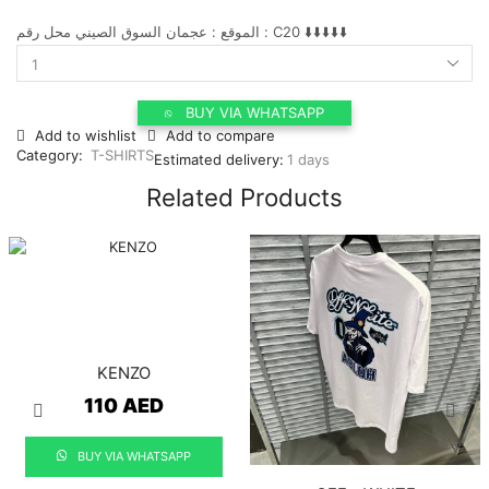
الموقع : عجمان السوق الصيني محل رقم : C20 ⬇️⬇️⬇️⬇️⬇️
AMIRI
quantity
BUY VIA WHATSAPP
Add to wishlist
Add to compare
Category:
T-SHIRTS
Estimated delivery:
1 days
Related Products
KENZO
110
AED
BUY VIA WHATSAPP