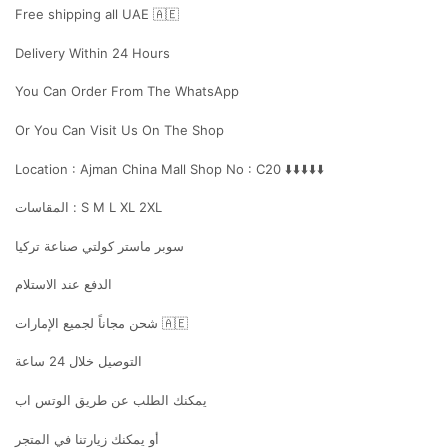
Free shipping all UAE 🇦🇪
Delivery Within 24 Hours
You Can Order From The WhatsApp
Or You Can Visit Us On The Shop
Location : Ajman China Mall Shop No : C20 ⬇️⬇️⬇️⬇️⬇️
المقاسات : S M L XL 2XL
سوبر ماستر كولتي صناعة تركيا
الدفع عند الاستلام
شحن مجاناً لجميع الإمارات 🇦🇪
التوصيل خلال 24 ساعة
يمكنك الطلب عن طريق الوتس اب
أو يمكنك زيارتنا في المتجر