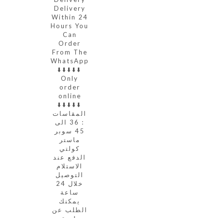
Delivery
Within 24
Hours You
Can
Order
From The
WhatsApp
⬇️⬇️⬇️⬇️⬇️
Only
order
online
⬇️⬇️⬇️⬇️⬇️
المقاسات
: 36 الى
45 سوبر
ماستر
كولتي
الدفع عند
الاستلام
التوصيل
خلال 24
ساعة
يمكنك
الطلب عن