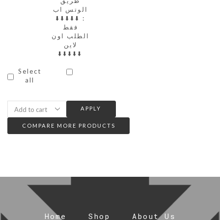
طريق
الوتس اب
: ⬇️⬇️⬇️⬇️⬇️
فقط
الطلب اون
لاين
⬇️⬇️⬇️⬇️⬇️
Select
all
APPLY
COMPARE MORE PRODUCTS
Home
Shop
About Us